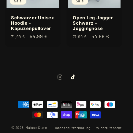
Sale
Sale
Open Leg Jogger
Schwarzer Unisex
Schwarz –
Hoodie -
Jogginghose
Kapuzenpullover
Normaler
Verkaufspreis
54,99 €
Normaler
Verkaufspreis
54,99 €
71,99 €
71,99 €
Preis
Preis
Instagram
TikTok
Zahlungsmethoden
© 2026,
Maison Store
Datenschutzerklärung
Widerrufsrecht