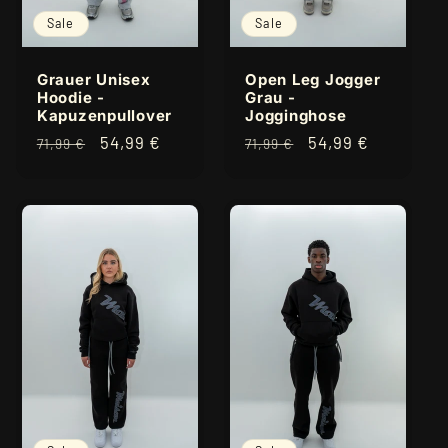
Sale
Sale
Grauer Unisex
Open Leg Jogger
Hoodie -
Grau -
Kapuzenpullover
Jogginghose
Normaler
Verkaufspreis
54,99 €
Normaler
Verkaufspreis
54,99 €
71,99 €
71,99 €
Preis
Preis